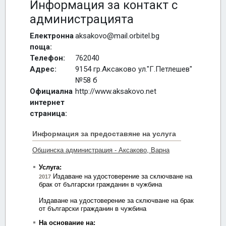
Информация за контакт с
администрацията
Електронна
aksakovo@mail.orbitel.bg
поща:
Телефон:
762040
Адрес:
9154 гр.Аксаково ул."Г.Петлешев"
№58 б
Официална
http://www.aksakovo.net
интернет
страница: