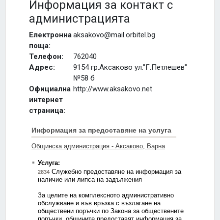
Информация за контакт с
администрацията
Електронна
aksakovo@mail.orbitel.bg
поща:
Телефон:
762040
Адрес:
9154 гр.Аксаково ул."Г.Петлешев"
№58 б
Официална
http://www.aksakovo.net
интернет
страница: