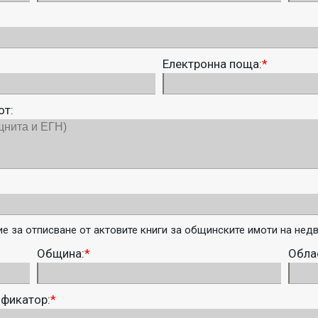
Електронна поща:
*
от:
 за отписване от актовите книги за общинските имоти на недв
Община:
*
Обла
ификатор:
*