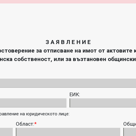
З А Я В Л Е Н И Е
остоверение за отписване на имот от актовите к
нска собственост, или за възтановен общински
ЕИК:
равление на юридическото лице:
Област:
*
Общи