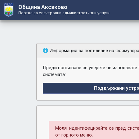
Община Аксаково
Портал за електронни административни услуги
Информация за попълване на формуляр
Преди попълване се уверете че използвате
системата:
Поддържани устро
Моля, идентифицирайте се пред систе
от горното меню.