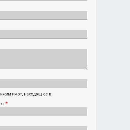
ижим имот, находящ се в:
ст:
*