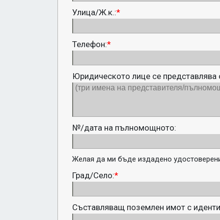
Улица/Ж.к.:
*
Телефон:
*
Юридическото лице се представлява 
№/дата на пълномощното:
Желая да ми бъде издадено удостоверение
Град/Село:
*
Съставляващ поземлен имот с идент