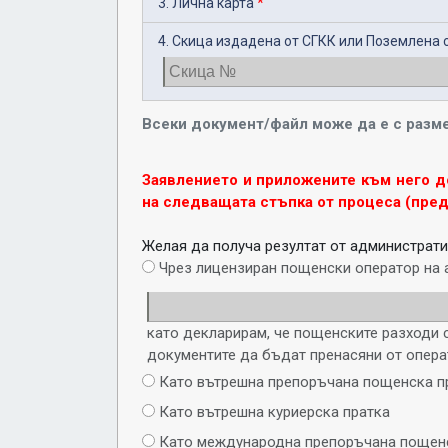
3. Лична карта
*
4. Скица издадена от СГКК или Поземлена 
Всеки документ/файл може да е с разме
Заявлението и приложените към него д
на следващата стъпка от процеса (пре
Желая да получа резултат от администрати
Чрез лицензиран пощенски оператор на 
като декларирам, че пощенските разходи с
документите да бъдат пренасяни от опера
Като вътрешна препоръчана пощенска п
Като вътрешна куриерска пратка
Като международна препоръчана пощенс