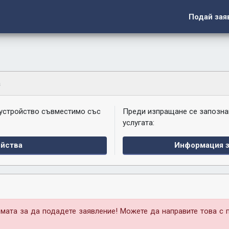
Подай зая
а
 устройство съвместимо със
Преди изпращане се запозна
услугата:
йства
Информация з
мата за да подадете заявление! Можете да направите това с 