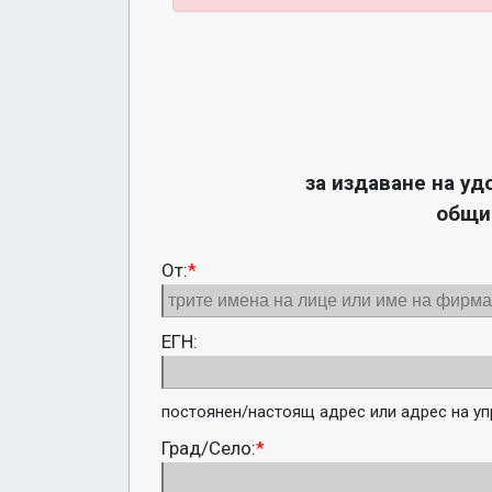
за издаване на уд
общи
От:
*
ЕГН:
постоянен/настоящ адрес или адрес на уп
Град/Село:
*