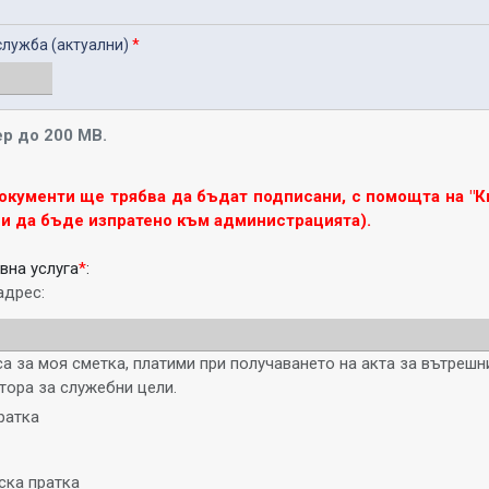
служба (актуални)
*
р до 200 MB.
окументи ще трябва да бъдат подписани, с помощта на "К
ди да бъде изпратено към администрацията).
вна услуга
*
:
адрес:
а за моя сметка, платими при получаването на акта за вътрешн
тора за служебни цели.
ратка
ка пратка