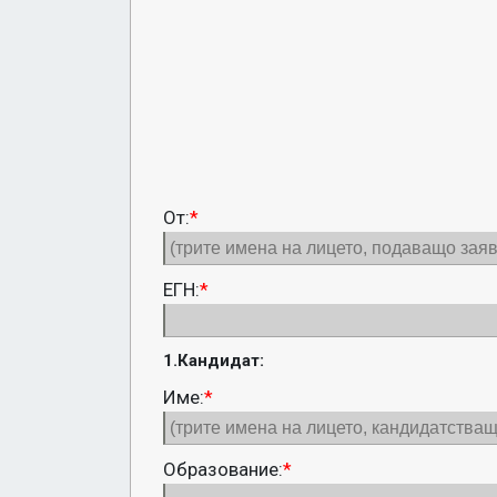
От:
*
ЕГН:
*
1.Кандидат:
Име:
*
Образование:
*