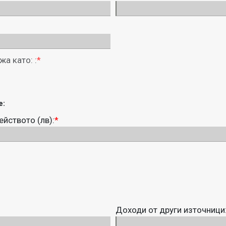
а като: :
*
е:
йството (лв):
*
Доходи от други източници