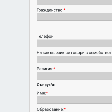
Гражданство:
*
Телефон:
На какъв език се говори в семействот
Религия:
*
Съпруг/а:
Име:
*
Образование:
*