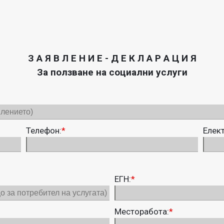
З А Я В Л Е Н И Е - Д Е К Л А Р А Ц И Я
За ползване на социални услуги
Телефон:
*
Елек
ЕГН:
*
Месторабота:
*