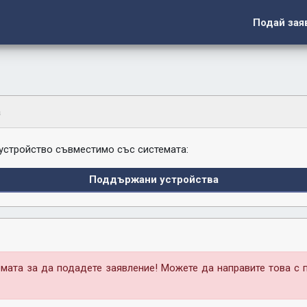
Подай зая
а
 устройство съвместимо със системата:
Поддържани устройства
мата за да подадете заявление! Можете да направите това с 