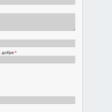
к добре:
*