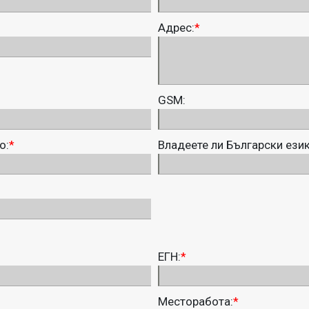
Адрес:
*
GSM:
о:
*
Владеете ли Български ези
ЕГН:
*
Месторабота:
*