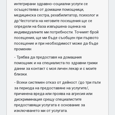
интегрирани здравно-социални услуги се 
осъществява от домашни помощници, 
медицинска сестра, рехабилитатор, психолог и 
др.Честотата на неговите посещения ще се 
определи на база извършена оценка на 
индивидуалните ми потребности. Точният брой 
посещения, ще ми бъде съобщен при първото 
посещение и при необходимост може да бъде 
променян
- Трябва да предоставя на домашния 
помощник и на специалиста по здравни грижи 
данни за контакт с моя личен лекар и с моите 
близки.
- Всеки системен отказ от дейност /до три пъти 
за периода на предоставяне на услугите/, 
причинена вреда или проява на агресия или 
дискриминация срещу специалистите 
предоставящи услугата е основание за 
изключването ми от услугата.