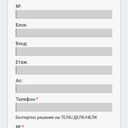
№:
Блок:
Вход:
Етаж:
Ап.:
Телефон:
*
Експертно решение на ТЕЛК/ДЕЛК/НЕЛК 
№:
*