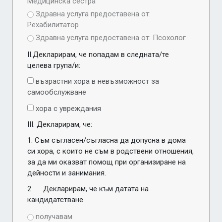
Медицинска сестра
Здравна услуга предоставена от:
Рехабилитатор
Здравна услуга предоставена от: Псохолог
IІ.Декларирам, че попадам в следната/те 
целева група/и:
възрастни хора в невъзможност за
самообслужване
хора с увреждания
ІIІ. Декларирам, че:
1. Съм съгласен/съгласна да допусна в дома 
си хора, с които не съм в родствени отношения, 
за да ми oказват помощ при организиране на 
дейности и занимания.
2.	Декларирам, че към датата на 
кандидатстване 
получавам