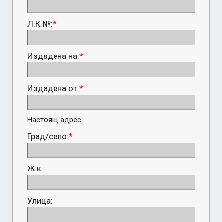
Л.К.№:
*
Издадена на:
*
Издадена от:
*
Настоящ адрес:
Град/село:
*
Ж.к.:
Улица: