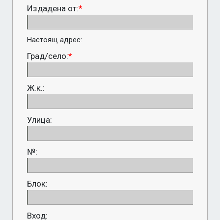
Издадена от:
*
Настоящ адрес:
Град/село:
*
Ж.к.:
Улица:
№:
Блок:
Вход: