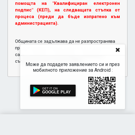
помощта на "Квалифициран електронен
подпис" (КЕП), на следващата стъпка от
процеса (преди да бъде изпратено към
администрацията).
Общината се задължава да не разпространява
предоставените лични данни и да ги използва
само за целите на настоящото заявление,
съгласно чл.19 и чл. 20 от ЗЗЛД
Може да подадете заявлението си и през
мобилното приложение за Android :
GOOGLE PLAY
Акстър е-Услуги
за Общинска администрация - Аксаково ~ 2026 г.