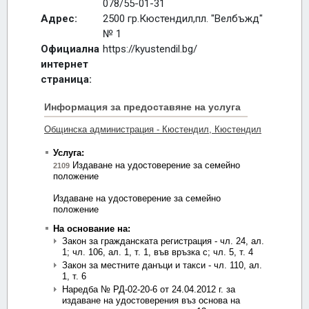
078/55-01-31
Адрес:
2500 гр.Кюстендил,пл. "Велбъжд"
№ 1
Официална
https://kyustendil.bg/
интернет
страница: