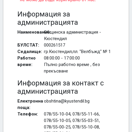
Информация за
администрацията
Наименование:
Общинска администрация -
Кюстендил
БУЛСТАТ:
000261517
Седалище:
гр.Кюстендил,пл. "Велбъжд" № 1
Работно
08:00:00 - 17:00:00
време:
Пълно работно време , без
прекъсване
Информация за контакт с
администрацията
Електронна
obshtina@kyustendil.bg
поща:
Телефон:
078/55-10-04, 078/55-11-66,
078/55-10-05, 078/55-03-51,
078/55-00-25, 078/55-10-08,