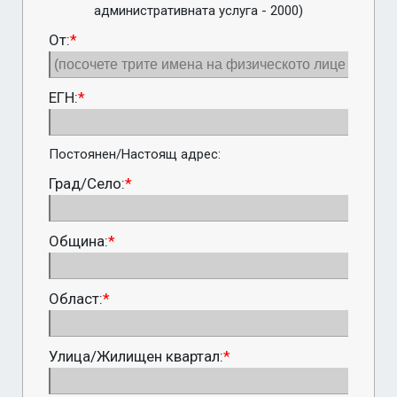
административната услуга - 2000)
От:
*
ЕГН:
*
Постоянен/Настоящ адрес:
Град/Село:
*
Община:
*
Област:
*
Улица/Жилищен квартал:
*