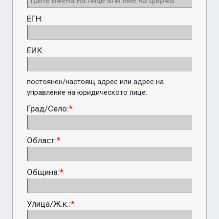
ЕГН:
ЕИК:
постоянен/настоящ адрес или адрес на 
управление на юридическото лице:
Град/Село:
*
Област:
*
Община:
*
Улица/Ж.к.:
*