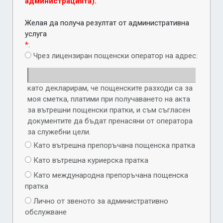
администрацията).
Желая да получа резултат от административна
услуга
*
:
Чрез лицензиран пощенски оператор на адрес:
като декларирам, че пощенските разходи са за
моя сметка, платими при получаването на акта
за вътрешни пощенски пратки, и съм съгласен
документите да бъдат пренасяни от оператора
за служебни цели.
Като вътрешна препоръчана пощенска пратка
Като вътрешна куриерска пратка
Като международна препоръчана пощенска
пратка
Лично от звеното за административно
обслужване