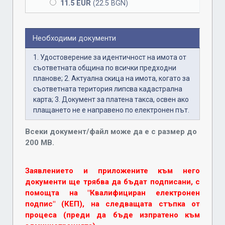
11.5 EUR
(22.5 BGN)
Необходими документи
1. Удостоверение за идентичност на имота от
съответната община по всички предходни
планове; 2. Актуална скица на имота, когато за
съответната територия липсва кадастрална
карта; 3. Документ за платена такса, освен ако
плащането не е направено по електронен път.
Всеки документ/файл може да е с размер до
200 MB.
Заявлението и приложените към него
документи ще трябва да бъдат подписани, с
помощта на "Квалифициран електронен
подпис" (КЕП), на следващата стъпка от
процеса (преди да бъде изпратено към