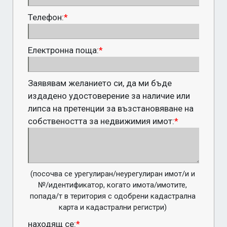
Телефон:
*
Електронна поща:
*
Заявявам желанието си, да ми бъде
издадено удостоверение за наличие или
липса на претенции за възстановяване на
собствеността за недвижимия имот:
*
(посочва се урегулиран/неурегулиран имот/и и 
№/идентификатор, когато имота/имотите, 
попада/т в територия с одобрени кадастрална 
карта и кадастрални регистри) 
находящ се:
*