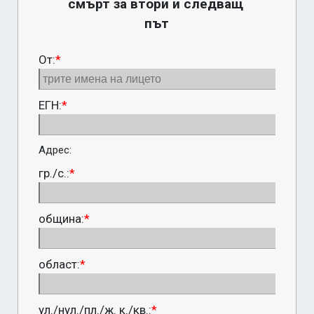
смърт за втори и следващ 
път
От:
*
ЕГН:
*
Адрес:
гр./с.:
*
община:
*
област:
*
ул./нул./пл./ж. к./кв.:
*