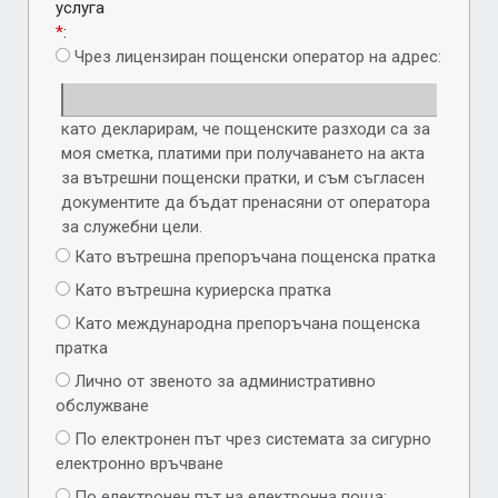
услуга
*
:
Чрез лицензиран пощенски оператор на адрес:
като декларирам, че пощенските разходи са за
моя сметка, платими при получаването на акта
за вътрешни пощенски пратки, и съм съгласен
документите да бъдат пренасяни от оператора
за служебни цели.
Като вътрешна препоръчана пощенска пратка
Като вътрешна куриерска пратка
Като международна препоръчана пощенска
пратка
Лично от звеното за административно
обслужване
По електронен път чрез системата за сигурно
електронно връчване
По електронен път на електронна поща: