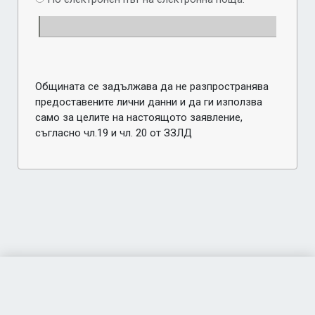
Общината се задължава да не разпространява
предоставените лични данни и да ги използва
само за целите на настоящото заявление,
съгласно чл.19 и чл. 20 от ЗЗЛД
Акстър е-Услуги
за Общинска администрация - Дългопол ~ 2026 г.
Разработено от Софтуерна група "Акстър"