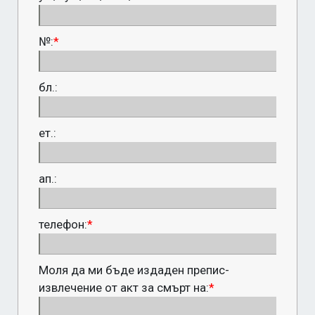
№:
*
бл.:
ет.:
ап.:
телефон:
*
Моля да ми бъде издаден препис-
извлечение от акт за смърт на:
*