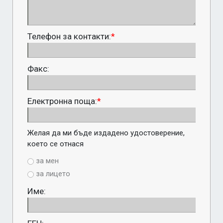
Телефон за контакти:
*
Факс:
Електронна поща:
*
Желая да ми бъде издадено удостоверение, 
което се отнася
за мен
за лицето
Име: