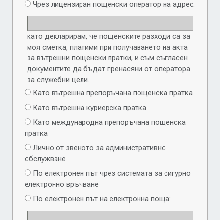
Чрез лицензиран пощенски оператор на адрес:
като декларирам, че пощенските разходи са за
моя сметка, платими при получаването на акта
за вътрешни пощенски пратки, и съм съгласен
документите да бъдат пренасяни от оператора
за служебни цели.
Като вътрешна препоръчана пощенска пратка
Като вътрешна куриерска пратка
Като международна препоръчана пощенска
пратка
Лично от звеното за административно
обслужване
По електронен път чрез системата за сигурно
електронно връчване
По електронен път на електронна поща: