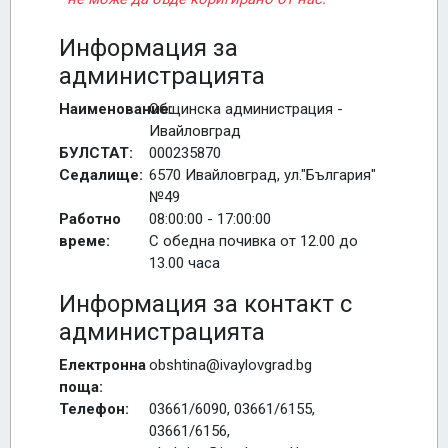
Информация за
администрацията
Наименование:
Общинска администрация -
Ивайловград
БУЛСТАТ:
000235870
Седалище:
6570 Ивайловград, ул."България"
№49
Работно
08:00:00 - 17:00:00
време:
С обедна почивка от 12.00 до
13.00 часа
Информация за контакт с
администрацията
Електронна
obshtina@ivaylovgrad.bg
поща:
Телефон:
03661/6090, 03661/6155,
03661/6156,