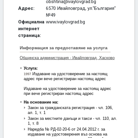
obshtina@ivaylovgrad.bg
Адрес:
6570 Ивайловград, ул."България"
№49
Официална
www.ivaylovgrad.bg
интернет
страница: