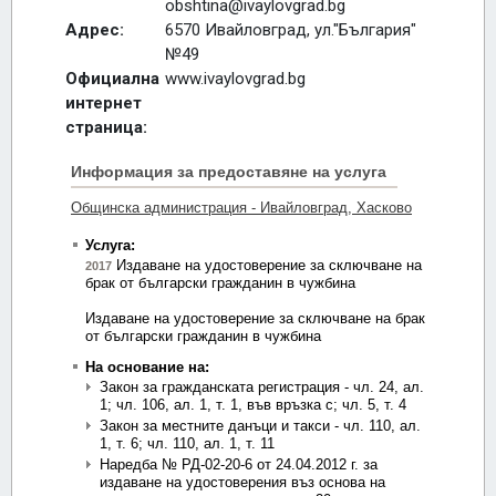
obshtina@ivaylovgrad.bg
Адрес:
6570 Ивайловград, ул."България"
№49
Официална
www.ivaylovgrad.bg
интернет
страница: