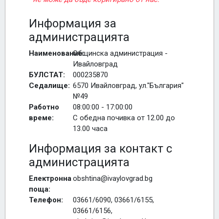
Информация за
администрацията
Наименование:
Общинска администрация -
Ивайловград
БУЛСТАТ:
000235870
Седалище:
6570 Ивайловград, ул."България"
№49
Работно
08:00:00 - 17:00:00
време:
С обедна почивка от 12.00 до
13.00 часа
Информация за контакт с
администрацията
Електронна
obshtina@ivaylovgrad.bg
поща:
Телефон:
03661/6090, 03661/6155,
03661/6156,