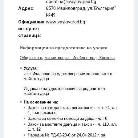
obshtina@ivaylovgrad.bg
Адрес:
6570 Ивайловград, ул."България"
№49
Официална
www.ivaylovgrad.bg
интернет
страница: