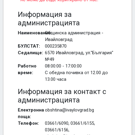
Информация за
администрацията
Наименование:
Общинска администрация -
Ивайловград
БУЛСТАТ:
000235870
Седалище:
6570 Ивайловград, ул."България"
№49
Работно
08:00:00 - 17:00:00
време:
С обедна почивка от 12.00 до
13.00 часа
Информация за контакт с
администрацията
Електронна
obshtina@ivaylovgrad.bg
поща:
Телефон:
03661/6090, 03661/6155,
03661/6156,