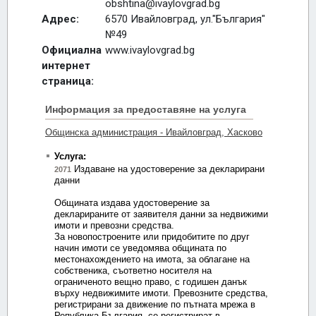
obshtina@ivaylovgrad.bg
Адрес:
6570 Ивайловград, ул."България"
№49
Официална
www.ivaylovgrad.bg
интернет
страница: