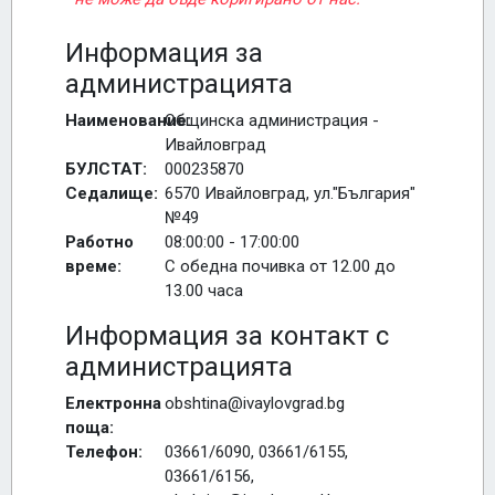
Информация за
администрацията
Наименование:
Общинска администрация -
Ивайловград
БУЛСТАТ:
000235870
Седалище:
6570 Ивайловград, ул."България"
№49
Работно
08:00:00 - 17:00:00
време:
С обедна почивка от 12.00 до
13.00 часа
Информация за контакт с
администрацията
Електронна
obshtina@ivaylovgrad.bg
поща:
Телефон:
03661/6090, 03661/6155,
03661/6156,