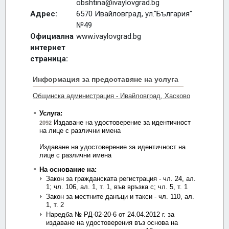
obshtina@ivaylovgrad.bg
Адрес:
6570 Ивайловград, ул."България"
№49
Официална
www.ivaylovgrad.bg
интернет
страница: