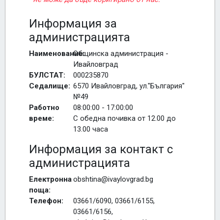
Информация за
администрацията
Наименование:
Общинска администрация -
Ивайловград
БУЛСТАТ:
000235870
Седалище:
6570 Ивайловград, ул."България"
№49
Работно
08:00:00 - 17:00:00
време:
С обедна почивка от 12.00 до
13.00 часа
Информация за контакт с
администрацията
Електронна
obshtina@ivaylovgrad.bg
поща:
Телефон:
03661/6090, 03661/6155,
03661/6156,