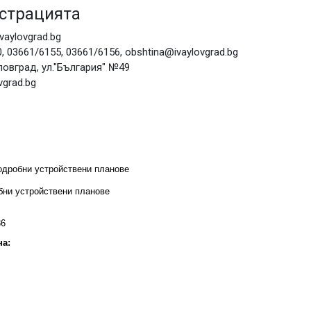
страцията
vaylovgrad.bg
, 03661/6155, 03661/6156, obshtina@ivaylovgrad.bg
овград, ул."България" №49
vgrad.bg