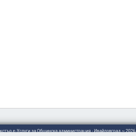
кстър е-Услуги
за Общинска администрация - Ивайловград ~ 2026 