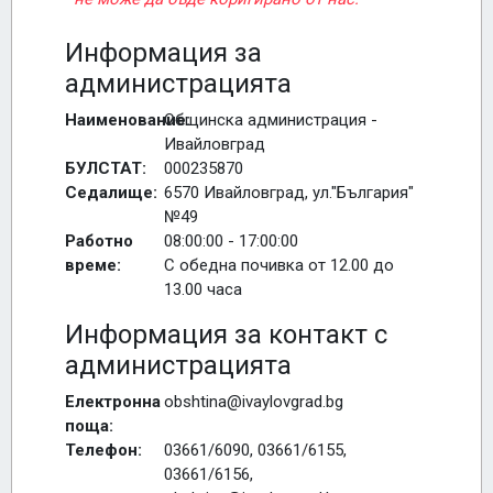
Информация за
администрацията
Наименование:
Общинска администрация -
Ивайловград
БУЛСТАТ:
000235870
Седалище:
6570 Ивайловград, ул."България"
№49
Работно
08:00:00 - 17:00:00
време:
С обедна почивка от 12.00 до
13.00 часа
Информация за контакт с
администрацията
Електронна
obshtina@ivaylovgrad.bg
поща:
Телефон:
03661/6090, 03661/6155,
03661/6156,