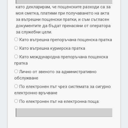
като декларирам, че пощенските разходи са за
моя сметка, платими при получаването на акта
за вътрешни пощенски пратки, и съм съгласен
документите да бъдат пренасяни от оператора
за служебни цели.
Като вътрешна препоръчана пощенска пратка
Като вътрешна куриерска пратка
Като международна препоръчана пощенска
пратка
Лично от звеното за административно
обслужване
По електронен път чрез системата за сигурно
електронно връчване
По електронен път на електронна поща: