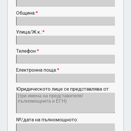
Община:
*
Улица/Ж.к.:
*
Телефон:
*
Електронна поща:
*
Юридическото лице се представлява от:
№/дата на пълномощното: