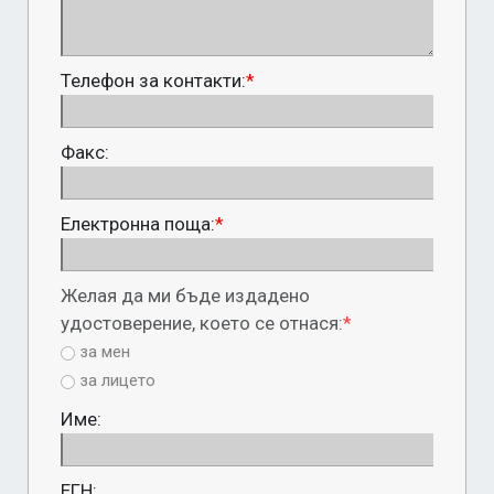
Телефон за контакти:
*
Факс:
Електронна поща:
*
Желая да ми бъде издадено
удостоверение, което се отнася:
*
за мен
за лицето
Име:
ЕГН: