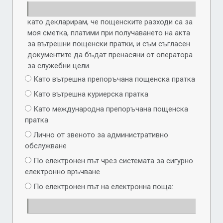
като декларирам, че пощенските разходи са за
моя сметка, платими при получаването на акта
за вътрешни пощенски пратки, и съм съгласен
документите да бъдат пренасяни от оператора
за служебни цели.
Като вътрешна препоръчана пощенска пратка
Като вътрешна куриерска пратка
Като международна препоръчана пощенска
пратка
Лично от звеното за административно
обслужване
По електронен път чрез системата за сигурно
електронно връчване
По електронен път на електронна поща: