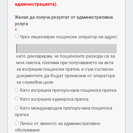
администрацията).
Желая да получа резултат от административна
услуга
*
:
Чрез лицензиран пощенски оператор на адрес:
като декларирам, че пощенските разходи са за
моя сметка, платими при получаването на акта
за вътрешни пощенски пратки, и съм съгласен
документите да бъдат пренасяни от оператора
за служебни цели.
Като вътрешна препоръчана пощенска пратка
Като вътрешна куриерска пратка
Като международна препоръчана пощенска
пратка
Лично от звеното за административно
обслужване