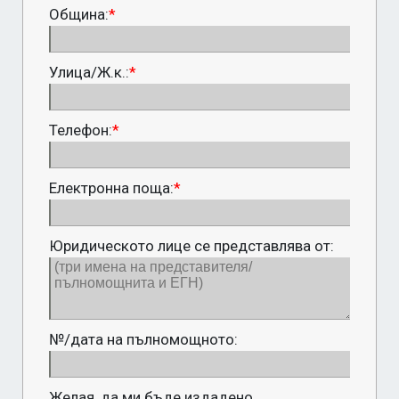
Община:
*
Улица/Ж.к.:
*
Телефон:
*
Електронна поща:
*
Юридическото лице се представлява от:
№/дата на пълномощното:
Желая, да ми бъде издадено