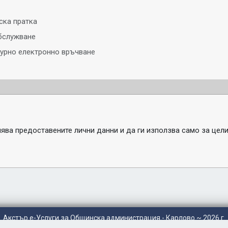
ка пратка
бслужване
гурно електронно връчване
ва предоставените лични данни и да ги използва само за цели
Акстър е-Услуги
за Общинска администрация - Карлово ~ 2026 г.