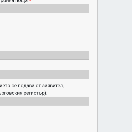
тронна поща:
*
ието се подава от заявител,
ърговския регистър):