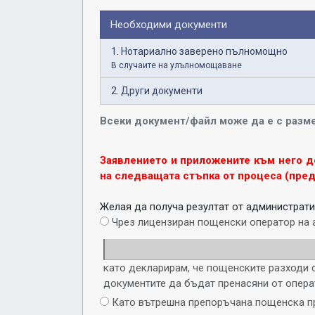
Необходими документи
1. Нотариално заверено пълномощно
В случаите на улълномощаване
2. Други документи
Всеки документ/файл може да е с разме
Заявлението и приложените към него д
на следващата стъпка от процеса (пре
Желая да получа резултат от администрати
Чрез лицензиран пощенски оператор на 
като декларирам, че пощенските разходи с
документите да бъдат пренасяни от опера
Като вътрешна препоръчана пощенска п