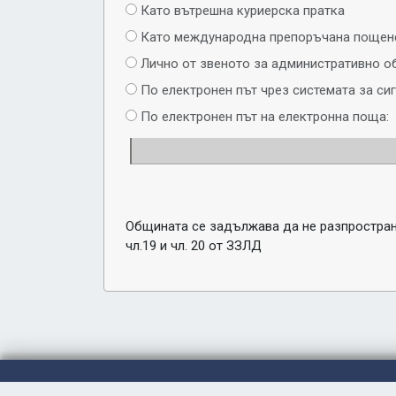
Като вътрешна куриерска пратка
Като международна препоръчана пощенс
Лично от звеното за административно о
По електронен път чрез системата за си
По електронен път на електронна поща:
Общината се задължава да не разпространя
чл.19 и чл. 20 от ЗЗЛД