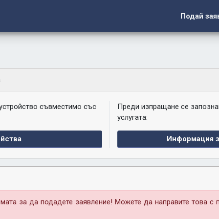
Подай зая
а
 устройство съвместимо със
Преди изпращане се запозна
услугата:
йства
Информация з
мата за да подадете заявление! Можете да направите това с 