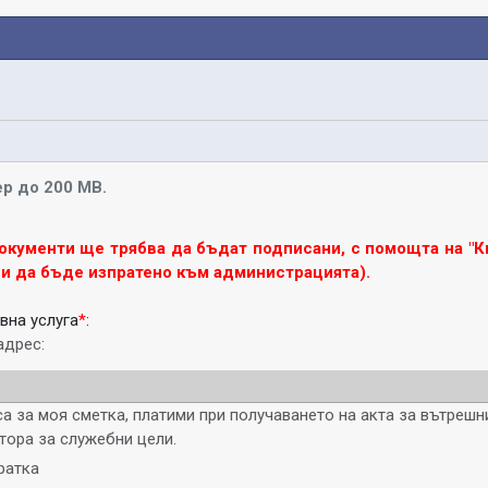
р до 200 MB.
окументи ще трябва да бъдат подписани, с помощта на "К
ди да бъде изпратено към администрацията).
вна услуга
*
:
адрес:
а за моя сметка, платими при получаването на акта за вътрешн
тора за служебни цели.
ратка