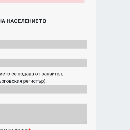
НА НАСЕЛЕНИЕТО
ието се подава от заявител,
ърговския регистър):