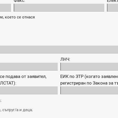
Факс:
Елек
е, което се отнася
ЛНЧ:
се подава от заявител,
ЕИК по ЗТР (когато заявлен
УЛСТАТ):
регистриран по Закона за т
;
 съпруг/а и деца;