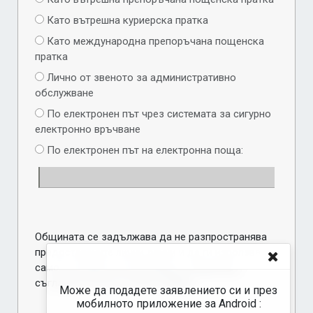
Като вътрешна куриерска пратка
Като международна препоръчана пощенска
пратка
Лично от звеното за административно
обслужване
По електронен път чрез системата за сигурно
електронно връчване
По електронен път на електронна поща:
Общината се задължава да не разпространява
предоставените лични данни и да ги използва
само за целите на настоящото заявление,
съгласно чл.19 и чл. 20 от ЗЗЛД
Може да подадете заявлението си и през
мобилното приложение за Android :