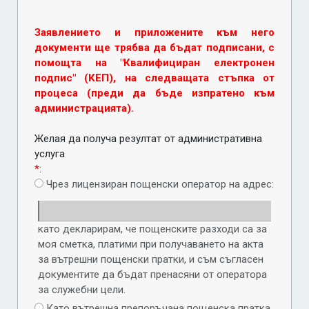
Заявлението и приложените към него
документи ще трябва да бъдат подписани, с
помощта на "Квалифициран електронен
подпис" (КЕП), на следващата стъпка от
процеса (преди да бъде изпратено към
администрацията).
Желая да получа резултат от административна
услуга
*
:
Чрез лицензиран пощенски оператор на адрес:
като декларирам, че пощенските разходи са за
моя сметка, платими при получаването на акта
за вътрешни пощенски пратки, и съм съгласен
документите да бъдат пренасяни от оператора
за служебни цели.
Като вътрешна препоръчана пощенска пратка