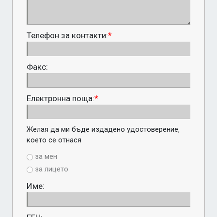
Телефон за контакти:
*
Факс:
Електронна поща:
*
Желая да ми бъде издадено удостоверение, 
което се отнася
за мен
за лицето
Име: