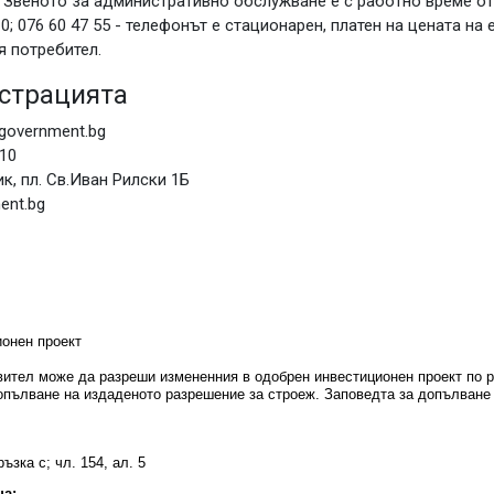
. Звеното за административно обслужване е с работно време от 
10; 076 60 47 55 - телефонът е стационарен, платен на цената н
я потребител.
страцията
government.bg
 10
к, пл. Св.Иван Рилски 1Б
ent.bg