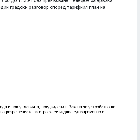
9:00 до 17:30ч. без прекъсване. Телефон за връзка:
а един градски разговор според тарифния план на