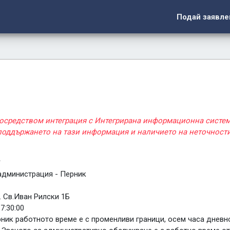
Подай заявле
посредством интеграция с Интегрирана информационна систе
 поддържането на тази информация и наличието на неточности
а
администрация - Перник
. Св.Иван Рилски 1Б
17:30:00
ник работното време е с променливи граници, осем часа дневн