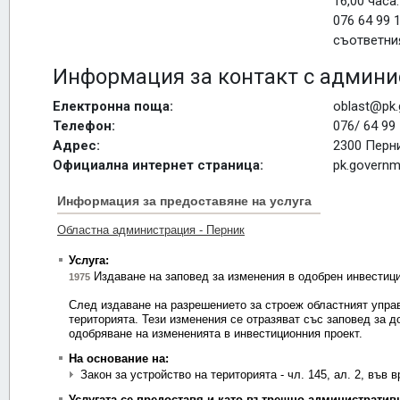
16,00 часа
076 64 99 
съответни
Информация за контакт с админи
Електронна поща:
oblast@pk.
Телефон:
076/ 64 99
Адрес:
2300 Перни
Официална интернет страница:
pk.governm