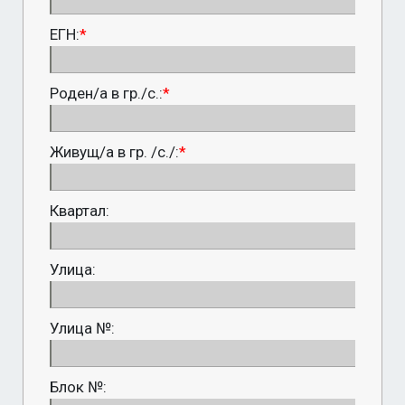
ЕГН:
*
Роден/а в гр./с.:
*
Живущ/а в гр. /с./:
*
Квартал:
Улица:
Улица №:
Блок №: