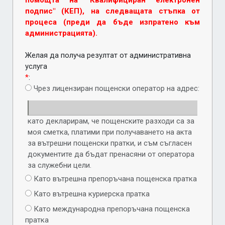
помощта на "Квалифициран електронен
подпис" (КЕП), на следващата стъпка от
процеса (преди да бъде изпратено към
администрацията).
Желая да получа резултат от административна
услуга
*
:
Чрез лицензиран пощенски оператор на адрес:
като декларирам, че пощенските разходи са за
моя сметка, платими при получаването на акта
за вътрешни пощенски пратки, и съм съгласен
документите да бъдат пренасяни от оператора
за служебни цели.
Като вътрешна препоръчана пощенска пратка
Като вътрешна куриерска пратка
Като международна препоръчана пощенска
пратка