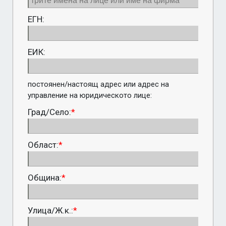
ЕГН:
ЕИК:
постоянен/настоящ адрес или адрес на 
управление на юридическото лице:
Град/Село:
*
Област:
*
Община:
*
Улица/Ж.к.:
*