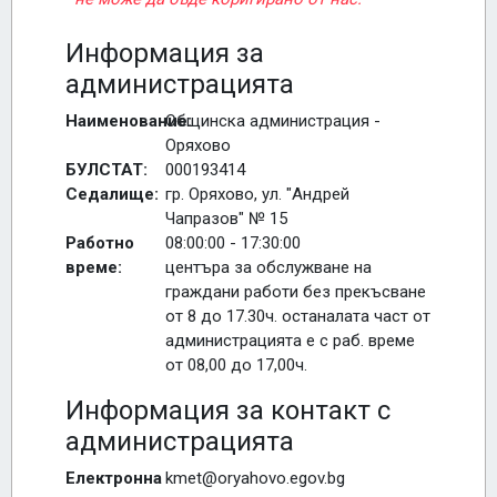
Информация за
администрацията
Наименование:
Общинска администрация -
Оряхово
БУЛСТАТ:
000193414
Седалище:
гр. Оряхово, ул. "Андрей
Чапразов" № 15
Работно
08:00:00 - 17:30:00
време:
центъра за обслужване на
граждани работи без прекъсване
от 8 до 17.30ч. останалата част от
администрацията е с раб. време
от 08,00 до 17,00ч.
Информация за контакт с
администрацията
Електронна
kmet@oryahovo.egov.bg