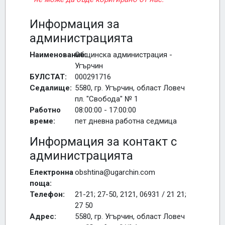
Информация за
администрацията
Наименование:
Общинска администрация -
Угърчин
БУЛСТАТ:
000291716
Седалище:
5580, гр. Угърчин, област Ловеч
пл. "Свобода" № 1
Работно
08:00:00 - 17:00:00
време:
пет дневна работна седмица
Информация за контакт с
администрацията
Електронна
obshtina@ugarchin.com
поща:
Телефон:
21-21; 27-50, 2121, 06931 / 21 21;
27 50
Адрес:
5580, гр. Угърчин, област Ловеч