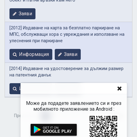
обект и пътни връзки към него
Заяви
[2012] Издаване на карта за безплатно паркиране на
МПС, обслужващи хора с увреждания и използване на
улеснения при паркиране
Информация
Заяви
[2014] Издаване на удостоверение за дължим размер
на патентния данък
Информация
Заяви
Може да подадете заявлението си и през
1 до 15 от общо 84 резултата
мобилното приложение за Android :
Предходна
1
2
3
4
5
6
Следваща
GOOGLE PLAY