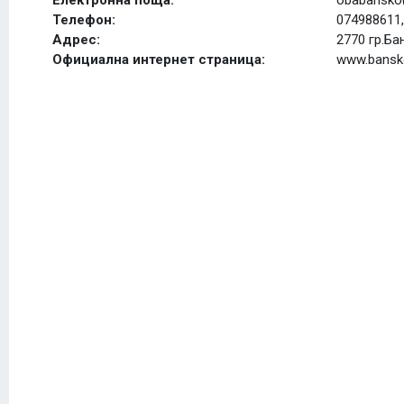
Електронна поща:
obabansko
Телефон:
074988611,
Адрес:
2770 гр.Б
Официална интернет страница:
www.bansk