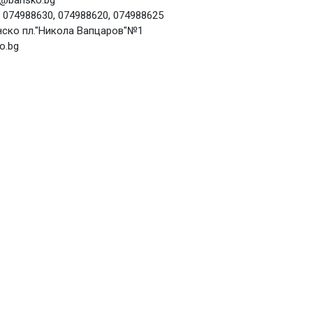
@bansko.bg
 074988630, 074988620, 074988625
анско пл."Никола Вапцаров"№1
o.bg