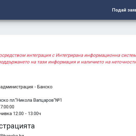
Подай зая
посредством интеграция с Интегрирана информационна систе
 поддържането на тази информация и наличието на неточности
а
администрация - Банско
анско пл."Никола Вапцаров"№1
17:00:00
ивка 12.00 - 13.00ч
страцията