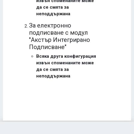
извън споменаните може
да се смята за
неподдържана
За електронно
подписване с модул
"Акстър Интегрирано
Подписване"
Всяка друга конфигурация
извън споменаните може
да се смята за
неподдържана
Акстър е-Услуги
за Общинска администрация - Перник ~ 2026 г.