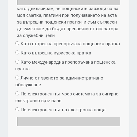
като декларирам, че пощенските разходи са за
моя сметка, платими при получаването на акта
за вътрешни пощенски пратки, и съм съгласен
документите да бъдат пренасяни от оператора
за служебни цели.
Като вътрешна препоръчана пощенска пратка
Като вътрешна куриерска пратка
Като международна препоръчана пощенска
пратка
Лично от звеното за административно
обслужване
По електронен път чрез системата за сигурно
електронно връчване
По електронен път на електронна поща: