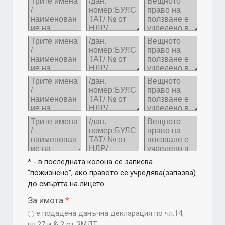
* - в последната колона се записва 
“пожизнено”, ако правото се учредява(запазва) 
до смъртта на лицето.
За имота:
*
е подадена данъчна декларация по чл.14,
чл.27 и & 2 от ЗМДТ