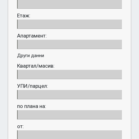
Етаж:
Апартамент:
Други данни
Квартал/масив:
УПИ/парцел:
по плана на:
от: