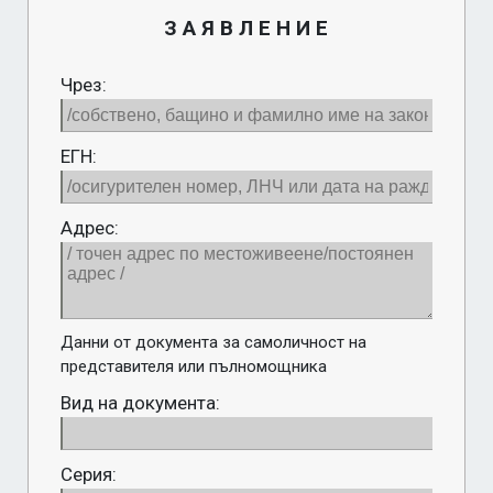
З А Я В Л Е Н И Е
Чрез:
ЕГН:
Aдрес:
Данни от документа за самоличност на 
представителя или пълномощника
Вид на документа:
Серия: